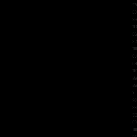
SW
BO
SE
TE
DE
ST
TH
CU
GE
TIK
MA
MA
X
SO
SH
SE
CO
TO
DA