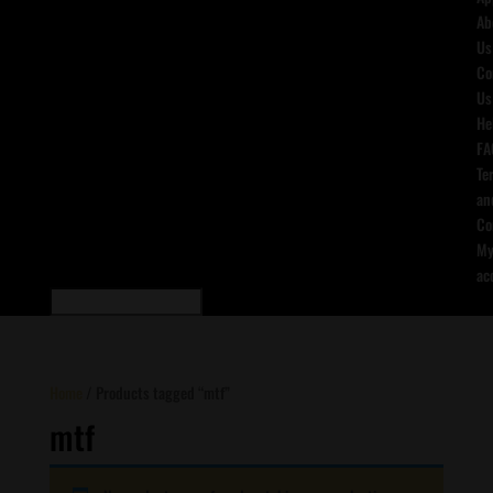
Ab
Us
Co
Us
He
FA
Te
an
Co
M
ac
Home
/ Products tagged “mtf”
mtf