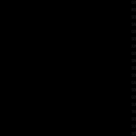
GE
RE
SE
SA
GE
SE
JU
GE
SI
SE
SO
GA
SO
GE
SU
TR
SE
SU
SE