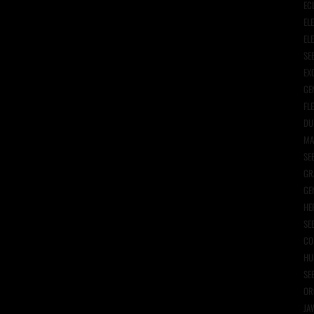
EC
EL
EL
SE
EX
GE
FL
DU
MA
SE
GR
GE
HE
SE
CO
HU
SE
OR
JA