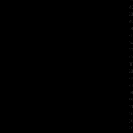
ME
GE
MO
GE
NI
OW
SE
NO
FIL
GE
NP
SE
OF
SE
PE
RA
DA
RA