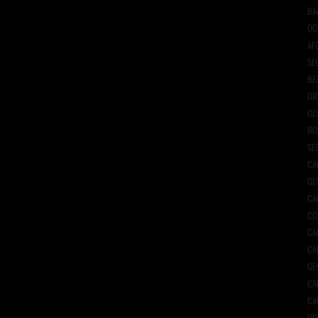
BA
QO
AF
SE
BE
DR
GE
BO
SE
CA
GE
CA
CO
CA
CA
GE
CA
CA
HO