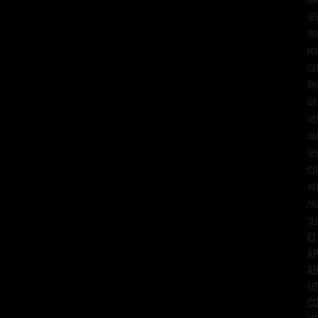
SE
TR
MA
GE
TR
GR
GE
UM
SE
CO
WO
PA
SE
C
AP
A
U
C