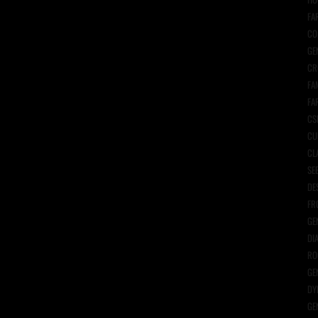
FA
CO
GE
CR
FA
FA
CS
CU
CL
SE
DE
FR
GE
DI
RO
GE
DY
GE